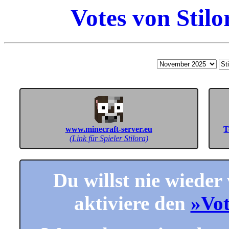
Votes von Stil
www.minecraft-server.eu
T
(Link für Spieler Stilora)
Du willst nie wieder
aktiviere den
»Vo