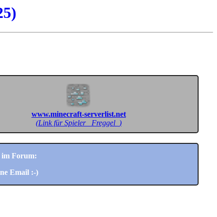
25)
www.minecraft-serverlist.net
(Link für Spieler _Freggel_)
im Forum:
ne Email :-)