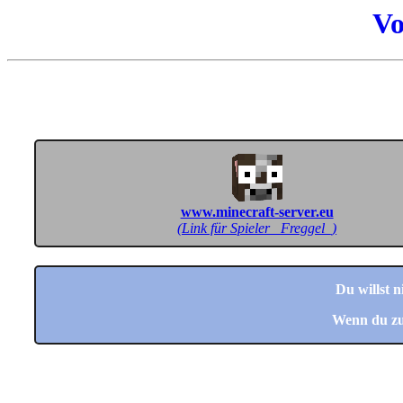
Vo
www.minecraft-server.eu
(Link für Spieler _Freggel_)
Du willst 
Wenn du zu 