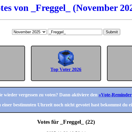
tes von _Freggel_ (November 20
Submit
Top Voter 2026
nie wieder vergessen zu voten? Dann aktiviere den
»Vote-Reminder
einer bestimmten Uhrzeit noch nicht gevotet hast bekommst du ei
Votes für _Freggel_ (22)