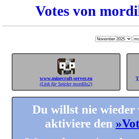
Votes von mordi
www.minecraft-server.eu
T
(Link für Spieler mordilo2)
Du willst nie wieder
aktiviere den
»Vo