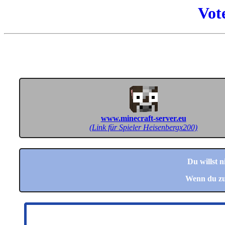
Vot
www.minecraft-server.eu
(Link für Spieler Heisenbergx200)
Du willst 
Wenn du zu 