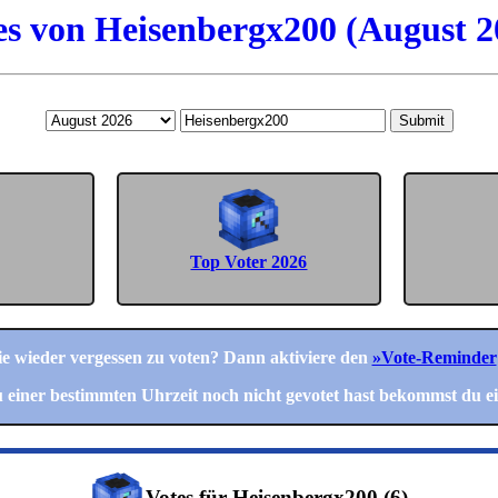
es von Heisenbergx200 (August 2
Submit
Top Voter 2026
nie wieder vergessen zu voten? Dann aktiviere den
»Vote-Reminder
einer bestimmten Uhrzeit noch nicht gevotet hast bekommst du ei
Votes für Heisenbergx200 (6)