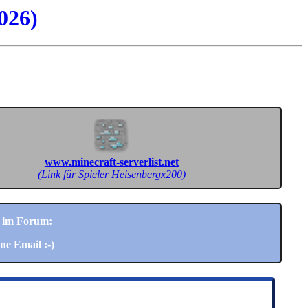
026)
www.minecraft-serverlist.net
(Link für Spieler Heisenbergx200)
im Forum:
ne Email :-)