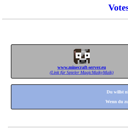
Vote
www.minecraft-server.eu
(Link für Spieler MagicMaikyMaik)
Du willst 
Wenn du zu 