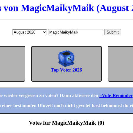
s von MagicMaikyMaik (August 
Submit
Top Voter 2026
nie wieder vergessen zu voten? Dann aktiviere den
»Vote-Reminder
einer bestimmten Uhrzeit noch nicht gevotet hast bekommst du ei
Votes für MagicMaikyMaik (0)