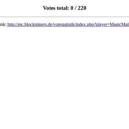
Votes total: 0 / 220
ink:
http://mc.blockminers.de/votestatistik/index.php?player=MagicMa