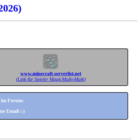
2026)
www.minecraft-serverlist.net
(Link für Spieler MagicMaikyMaik)
im Forum:
ne Email :-)